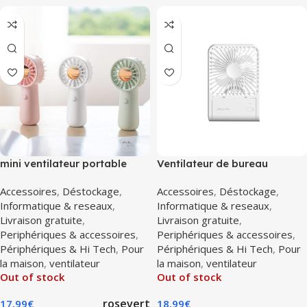
mini ventilateur portable
Ventilateur de bureau
LLD-F83
rechargeable blanc HX-123
Accessoires
,
Déstockage
,
Accessoires
,
Déstockage
,
Informatique & reseaux
,
Informatique & reseaux
,
Livraison gratuite
,
Livraison gratuite
,
Periphériques & accessoires
,
Periphériques & accessoires
,
Périphériques & Hi Tech
,
Pour
Périphériques & Hi Tech
,
Pour
la maison
,
ventilateur
la maison
,
ventilateur
Out of stock
Out of stock
rose
vert
17,99
€
18,99
€