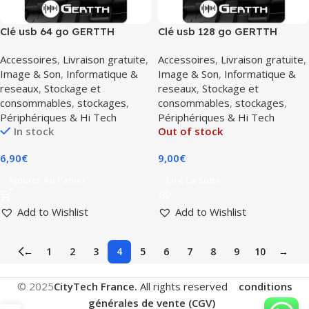
Clé usb 64 go GERTTH
Clé usb 128 go GERTTH
Accessoires
,
Livraison gratuite
,
Accessoires
,
Livraison gratuite
,
Image & Son
,
Informatique &
Image & Son
,
Informatique &
reseaux
,
Stockage et
reseaux
,
Stockage et
consommables
,
stockages
,
consommables
,
stockages
,
Périphériques & Hi Tech
Périphériques & Hi Tech
In stock
Out of stock
6,90
€
9,00
€
Ajouter Au Panier
Lire La Suite
Add to Wishlist
Add to Wishlist
←
1
2
3
4
5
6
7
8
9
10
→
© 2025
CityTech France.
All rights reserved
conditions
générales de vente (CGV)
.