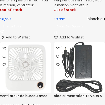
la maison
,
ventilateur
la maison
,
ventilateur
Out of stock
Out of stock
blanc
bleu
18,99
€
19,99
€
Lire La Suite
Choix Des Options
Add to Wishlist
Add to Wishlist
ventilateur de bureau avec
bloc alimentation 12 volts 5
support réglable W30
amperes 4 sorties dc male