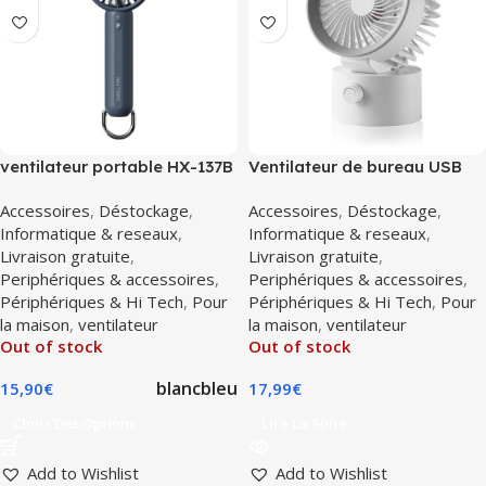
ventilateur portable HX-137B
Ventilateur de bureau USB
LLD-F87U Blanc
Accessoires
,
Déstockage
,
Accessoires
,
Déstockage
,
Informatique & reseaux
,
Informatique & reseaux
,
Livraison gratuite
,
Livraison gratuite
,
Periphériques & accessoires
,
Periphériques & accessoires
,
Périphériques & Hi Tech
,
Pour
Périphériques & Hi Tech
,
Pour
la maison
,
ventilateur
la maison
,
ventilateur
Out of stock
Out of stock
blanc
bleu
15,90
€
17,99
€
Choix Des Options
Lire La Suite
Add to Wishlist
Add to Wishlist