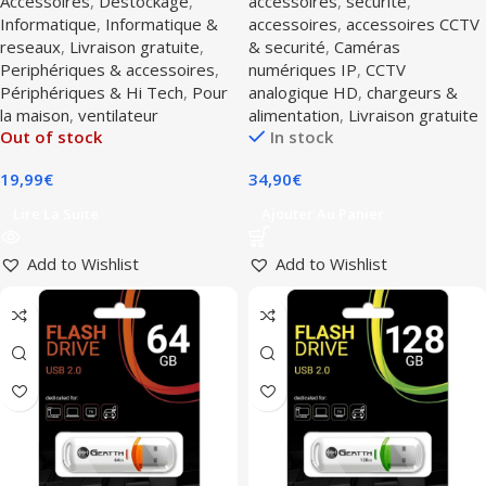
Accessoires
,
Déstockage
,
accessoires
,
securité
,
Informatique
,
Informatique &
accessoires
,
accessoires CCTV
reseaux
,
Livraison gratuite
,
& securité
,
Caméras
Periphériques & accessoires
,
numériques IP
,
CCTV
Périphériques & Hi Tech
,
Pour
analogique HD
,
chargeurs &
la maison
,
ventilateur
alimentation
,
Livraison gratuite
Out of stock
In stock
19,99
€
34,90
€
Lire La Suite
Ajouter Au Panier
Add to Wishlist
Add to Wishlist