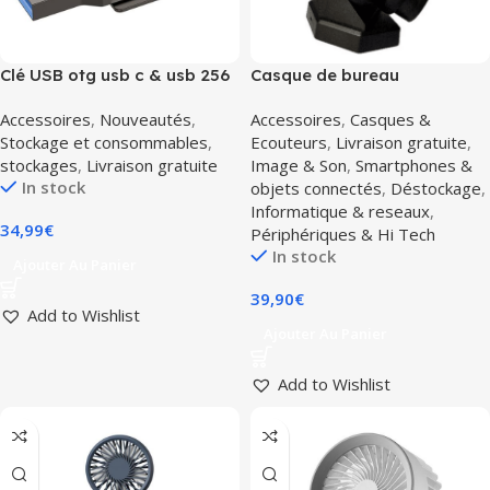
Clé USB otg usb c & usb 256
Casque de bureau
Go Hoco UD15 USB3.2
profesionnel Bluetel BT892
Accessoires
,
Nouveautés
,
Accessoires
,
Casques &
bluetooth teletravail
Stockage et consommables
,
Ecouteurs
,
Livraison gratuite
,
stockages
,
Livraison gratuite
Image & Son
,
Smartphones &
In stock
objets connectés
,
Déstockage
,
Informatique & reseaux
,
34,99
€
Périphériques & Hi Tech
In stock
Ajouter Au Panier
39,90
€
Add to Wishlist
Ajouter Au Panier
Add to Wishlist