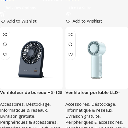
Choix Des Options
Lire La Suite
Add to Wishlist
Add to Wishlist
Ventilateur de bureau HX-125
Ventilateur portable LLD-
bleu foncé
F76S
Accessoires
,
Déstockage
,
Accessoires
,
Déstockage
,
Informatique & reseaux
,
Informatique & reseaux
,
Livraison gratuite
,
Livraison gratuite
,
Periphériques & accessoires
,
Periphériques & accessoires
,
Périphériques & Hi Tech
,
Pour
Périphériques & Hi Tech
,
Pour