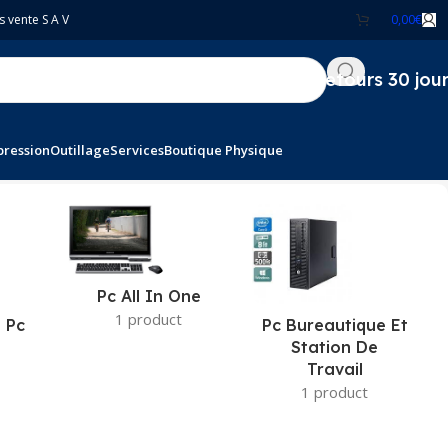
s vente S A V
0,00
€
Retours 30 jou
pression
Outillage
Services
Boutique Physique
Pc All In One
1 product
 Pc
Pc Bureautique Et
Station De
Travail
1 product