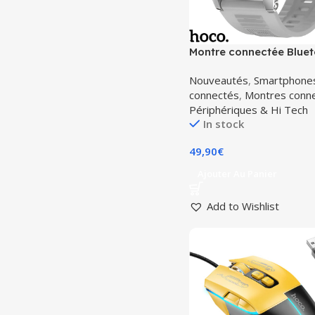
Montre connectée Blue
Sport Boitier Antichoc 
Nouveautés
,
Smartphones
IP68 HOCO Y20
connectés
,
Montres conn
Périphériques & Hi Tech
In stock
49,90
€
Ajouter Au Panier
Add to Wishlist