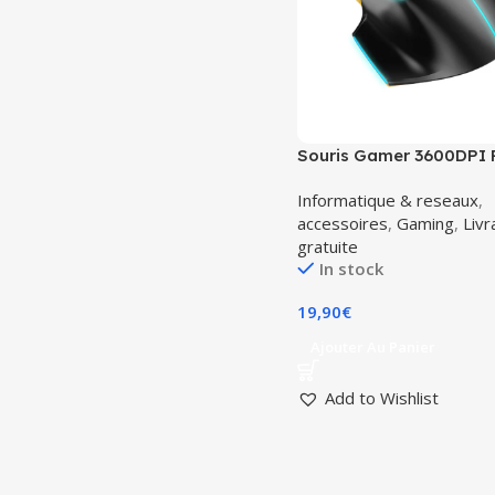
Souris Gamer 3600DPI
Hoco GM31
Informatique & reseaux
,
accessoires
,
Gaming
,
Livr
gratuite
In stock
19,90
€
Ajouter Au Panier
Add to Wishlist