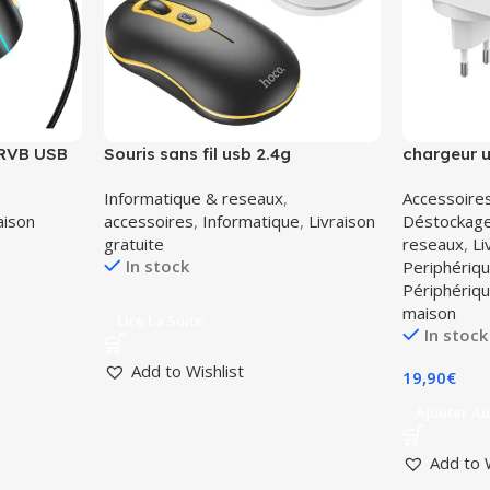
 RVB USB
Souris sans fil usb 2.4g
chargeur u
ergonomique Hoco GM21
Durata DR
Informatique & reseaux
,
Accessoire
aison
accessoires
,
Informatique
,
Livraison
Déstockag
gratuite
reseaux
,
Li
In stock
Periphériq
Périphériq
maison
Lire La Suite
In stock
Add to Wishlist
19,90
€
Ajouter Au
Add to 