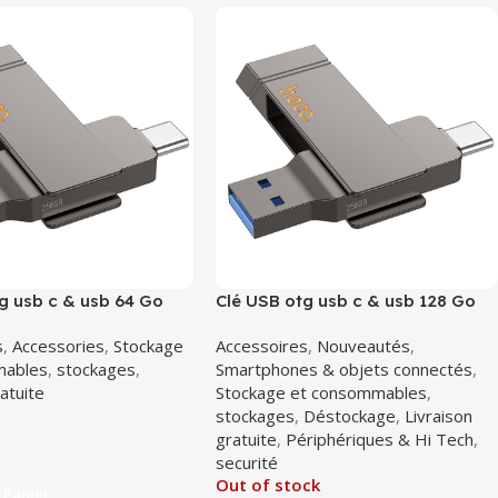
g usb c & usb 64 Go
Clé USB otg usb c & usb 128 Go
 USB3.2
Hoco UD15 USB3.2
s
,
Accessories
,
Stockage
Accessoires
,
Nouveautés
,
mables
,
stockages
,
Smartphones & objets connectés
,
ratuite
Stockage et consommables
,
stockages
,
Déstockage
,
Livraison
gratuite
,
Périphériques & Hi Tech
,
securité
Out of stock
 Panier