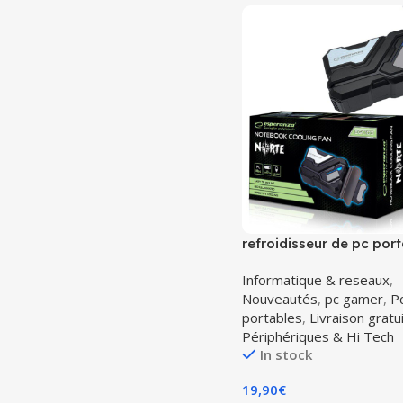
refroidisseur de pc por
esperanza EGC103
Informatique & reseaux
,
Nouveautés
,
pc gamer
,
P
portables
,
Livraison gratu
Périphériques & Hi Tech
In stock
19,90
€