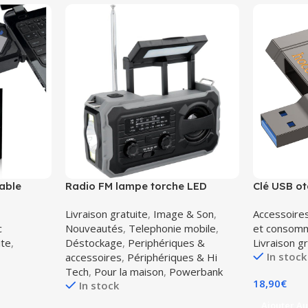
table
Radio FM lampe torche LED
Clé USB ot
survival powerbank 4000 mAh
Hoco UD15
Livraison gratuite
,
Image & Son
,
Accessoire
dynamo + solair PRISTAR
c
Nouveautés
,
Telephonie mobile
,
et consom
ite
,
Déstockage
,
Periphériques &
Livraison g
In stock
accessoires
,
Périphériques & Hi
Tech
,
Pour la maison
,
Powerbank
18,90
€
In stock
Ajouter Au