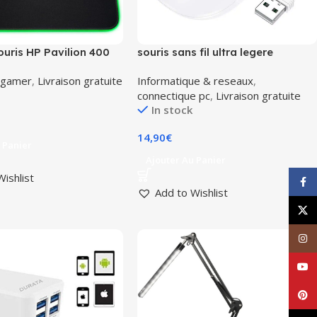
ouris HP Pavilion 400
souris sans fil ultra legere
usepad Noir
38grammes 1000dpi usb
 gamer
,
Livraison gratuite
Informatique & reseaux
,
borofone BG14
connectique pc
,
Livraison gratuite
In stock
14,90
€
 Panier
Ajouter Au Panier
Wishlist
Face
Add to Wishlist
X
Inst
YouT
Pinte