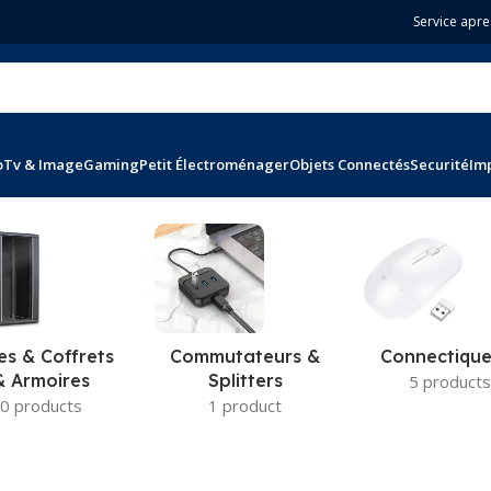
Service apre
o
Tv & Image
Gaming
Petit Électroménager
Objets Connectés
Securité
Im
16 résultats
es & Coffrets
Commutateurs &
Connectique
& Armoires
Splitters
5 products
0 products
1 product