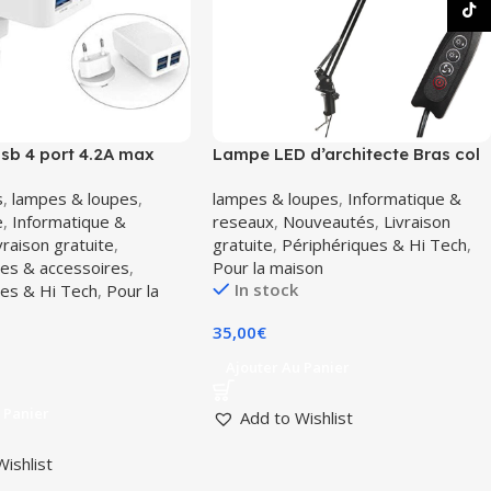
TikT
sb 4 port 4.2A max
Lampe LED d’architecte Bras col
-AC62
de cygne orientable pince etaux
s
,
lampes & loupes
,
lampes & loupes
,
Informatique &
e
,
Informatique &
reseaux
,
Nouveautés
,
Livraison
vraison gratuite
,
gratuite
,
Périphériques & Hi Tech
,
ues & accessoires
,
Pour la maison
In stock
ues & Hi Tech
,
Pour la
35,00
€
Ajouter Au Panier
 Panier
Add to Wishlist
Wishlist