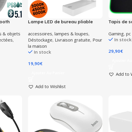
tooth
Lampe LED de bureau pliable
Tapis de s
Etanche
rechargeable par usb 3000mah
Gaming Mo
 & objets
accessoires
,
lampes & loupes
,
Gaming
,
pc
lamex LXL1956
In stock
ectées
,
Déstockage
,
Livraison gratuite
,
Pour
la maison
29,90
€
In stock
Ajouter Au
19,90
€
Ajouter Au Panier
Add to 
Add to Wishlist