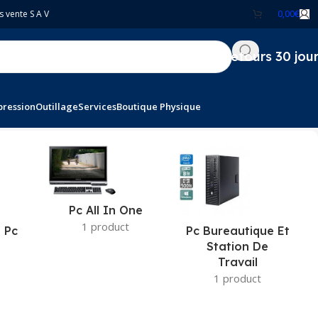
s vente S A V
0,00
€
Retours 30 jou
pression
Outillage
Services
Boutique Physique
Pc All In One
1 product
 Pc
Pc Bureautique Et
Station De
Travail
1 product