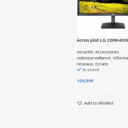
écran plat LG 22MK400
cm (22″) Full HD LED
securité
,
Accessoires
videosurveillance
,
Informa
reseaux
,
Ecrans
In stock
109,99
€
Ajouter Au Panier
Add to Wishlist