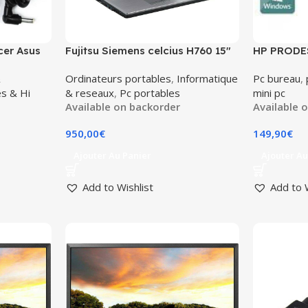
cer Asus
Fujitsu Siemens celcius H760 15″
HP PRODES
Xeon E3-1535M 4 COEURS à
Go SFF –
&
Ordinateurs portables
,
Informatique
Pc bureau
,
2.9Ghz (3.8Ghz en turbo /
(reconditi
es & Hi
& reseaux
,
Pc portables
mini pc
4*2.9/3.8Ghz )
Available on backorder
Available 
950,00
€
149,90
€
Ajouter Au Panier
Ajouter Au
Add to Wishlist
Add to 