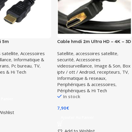
i 5m
Cable hmdi 2m Ultra HD – 4K – 3D
connecteurs renforcés
 satellite
,
Accessoires
Satellite
,
accessoires satellite
,
llance
,
Informatique &
securité
,
Accessoires
rans
,
Pc bureau
,
TV
,
videosurveillance
,
Image & Son
,
Box
ues & Hi Tech
iptv / ott / Android
,
recepteurs
,
TV
,
Informatique & reseaux
,
Periphériques & accessoires
,
Périphériques & Hi Tech
In stock
 Panier
7,90
€
Wishlist
Ajouter Au Panier
Add to Wishlist