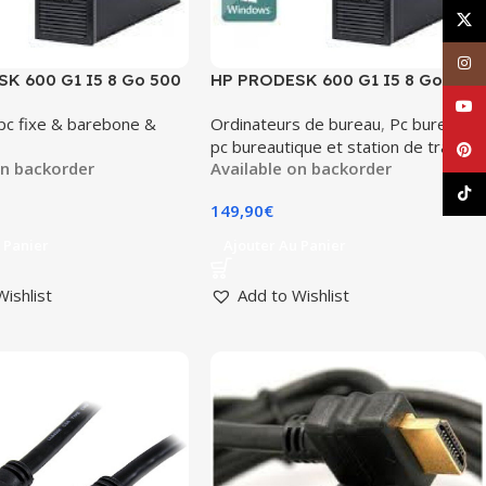
X
Inst
K 600 G1 I5 8 Go 500
HP PRODESK 600 G1 I5 8 Go 500
 WINDOWS 10
Go SFF – WINDOWS 10
YouT
pc fixe & barebone &
Ordinateurs de bureau
,
Pc bureau
,
onné)
(reconditionné)
pc bureautique et station de travail
Pinte
on backorder
Available on backorder
TikT
149,90
€
 Panier
Ajouter Au Panier
Wishlist
Add to Wishlist