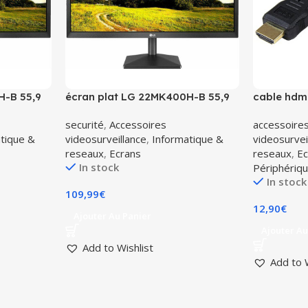
H-B 55,9
écran plat LG 22MK400H-B 55,9
cable hdm
cm (22″) Full HD LED
securité
,
Accessoires
accessoires
tique &
videosurveillance
,
Informatique &
videosurvei
reseaux
,
Ecrans
reseaux
,
Ec
In stock
Périphériq
In stock
109,99
€
12,90
€
Ajouter Au Panier
Ajouter Au
Add to Wishlist
Add to 