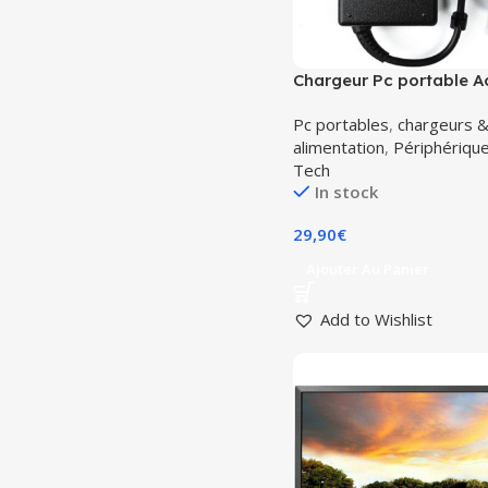
Chargeur Pc portable A
original 19v 4.74 a
Pc portables
,
chargeurs 
alimentation
,
Périphériqu
Tech
In stock
29,90
€
Ajouter Au Panier
Add to Wishlist