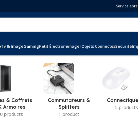
Service apre
o
Tv & Image
Gaming
Petit Électroménager
Objets Connectés
Securité
Im
r 116 résultats
es & Coffrets
Commutateurs &
Connectique
& Armoires
Splitters
5 products
0 products
1 product