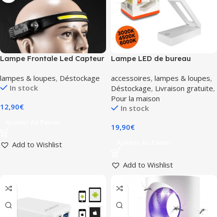
Lampe Frontale Led Capteur
Lampe LED de bureau
Rechargeable Étanche
pliable rechargeable par usb
lampes & loupes
,
Déstockage
accessoires
,
lampes & loupes
,
Camping Pêch Randonnée
3000mah lamex LXL1956
In stock
Déstockage
,
Livraison gratuite
,
Nuit
Pour la maison
12,90
€
In stock
Ajouter Au Panier
19,90
€
Ajouter Au Panier
Add to Wishlist
Add to Wishlist