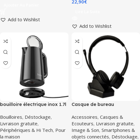
22,90
€
Ajouter Au Panier
Lire La Suite
Add to Wishlist
Add to Wishlist
bouilloire électrique inox 1.7l
Casque de bureau
1800w Hoco HE11 noir
profesionnel Bluetel BT892
Bouilloires
,
Déstockage
,
Accessoires
,
Casques &
bluetooth teletravail
Livraison gratuite
,
Ecouteurs
,
Livraison gratuite
,
Périphériques & Hi Tech
,
Pour
Image & Son
,
Smartphones &
la maison
objets connectés
,
Déstockage
,