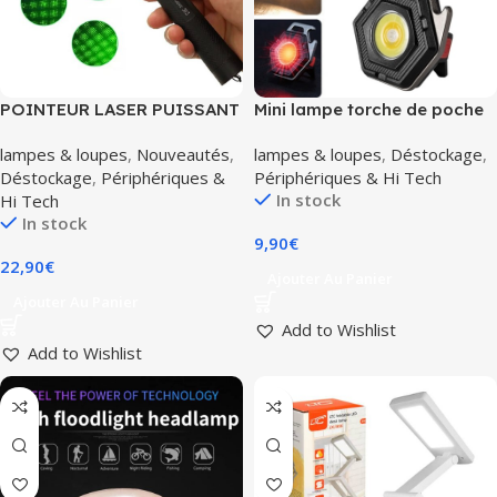
POINTEUR LASER PUISSANT
Mini lampe torche de poche
VERT PILE ET CHARGEUR
LED COB surpuissante porte
lampes & loupes
,
Nouveautés
,
lampes & loupes
,
Déstockage
,
1mW 10KM verrou de sureté
clés décapsuleur aimanté
Déstockage
,
Périphériques &
Périphériques & Hi Tech
In stock
Hi Tech
In stock
9,90
€
22,90
€
Ajouter Au Panier
Ajouter Au Panier
Add to Wishlist
Add to Wishlist