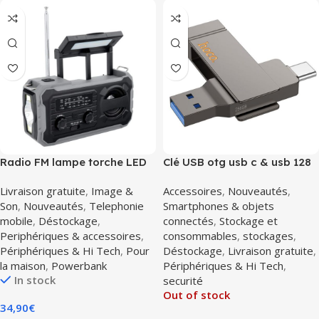
Radio FM lampe torche LED
Clé USB otg usb c & usb 128
survival powerbank 4000
Go Hoco UD15 USB3.2
Livraison gratuite
,
Image &
Accessoires
,
Nouveautés
,
mAh dynamo + solair
Son
,
Nouveautés
,
Telephonie
Smartphones & objets
PRISTAR
mobile
,
Déstockage
,
connectés
,
Stockage et
Periphériques & accessoires
,
consommables
,
stockages
,
Périphériques & Hi Tech
,
Pour
Déstockage
,
Livraison gratuite
,
la maison
,
Powerbank
Périphériques & Hi Tech
,
In stock
securité
Out of stock
34,90
€