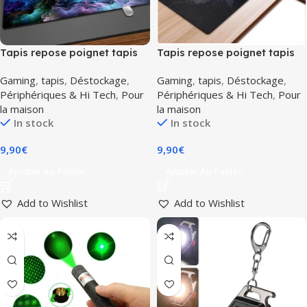
Tapis repose poignet tapis
Tapis repose poignet tapis
souris grand format 80 x 30
souris grand format 80 x 30
Gaming
,
tapis
,
Déstockage
,
Gaming
,
tapis
,
Déstockage
,
cm nuée violette purple
cm world map
Périphériques & Hi Tech
,
Pour
Périphériques & Hi Tech
,
Pour
clouds
la maison
la maison
In stock
In stock
9,90
€
9,90
€
Ajouter Au Panier
Ajouter Au Panier
Add to Wishlist
Add to Wishlist