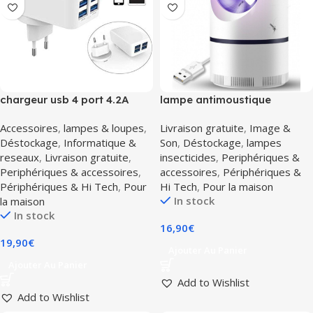
chargeur usb 4 port 4.2A
lampe antimoustique
max Durata DR-AC62
aspirante UV piege à
Accessoires
,
lampes & loupes
,
Livraison gratuite
,
Image &
moustique silencieuse usb
Déstockage
,
Informatique &
Son
,
Déstockage
,
lampes
reseaux
,
Livraison gratuite
,
insecticides
,
Periphériques &
Periphériques & accessoires
,
accessoires
,
Périphériques &
Périphériques & Hi Tech
,
Pour
Hi Tech
,
Pour la maison
In stock
la maison
In stock
16,90
€
19,90
€
Ajouter Au Panier
Ajouter Au Panier
Add to Wishlist
Add to Wishlist