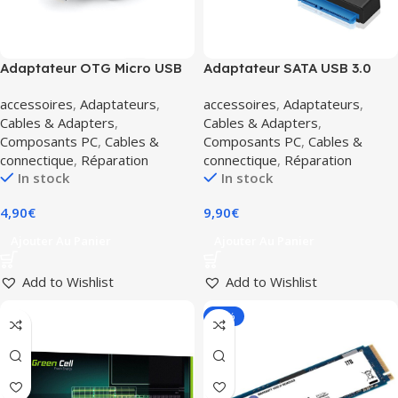
Adaptateur OTG Micro USB
Adaptateur SATA USB 3.0
Noir – Connectez clé USB,
pour disque SSD/HDD 2.5
accessoires
,
Adaptateurs
,
accessoires
,
Adaptateurs
,
souris et clavier à votre
Cables & Adapters
,
Cables & Adapters
,
smartphone
Composants PC
,
Cables &
Composants PC
,
Cables &
connectique
,
Réparation
connectique
,
Réparation
In stock
In stock
4,90
€
9,90
€
Ajouter Au Panier
Ajouter Au Panier
Add to Wishlist
Add to Wishlist
-14%