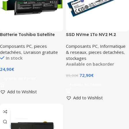
Batterie Toshiba Satellite
SSD NVme 1To NV2 M.2
A660 A665 L650 L655 L670
NVMe – SNV2S – 1000G –
Composants PC
,
pieces
Composants PC
,
Informatique
L675 M300/500 U400/500
SNV2S1000G | Kingston
detachées
,
Livraison gratuite
& reseaux
,
pieces detachées
,
In stock
stockages
Available on backorder
24,90
€
72,90
€
85,00
€
Ajouter Au Panier
Ajouter Au Panier
Add to Wishlist
Add to Wishlist