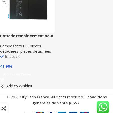
Batterie remplacement pour
Apple iPad Air 2 iPad 6 A1547
Composants PC
,
pièces
3.76V 7340mAh
détachées
,
pieces detachées
In stock
41,90
€
Ajouter Au Panier
Add to Wishlist
© 2025
CityTech France.
All rights reserved
conditions
générales de vente (CGV)
.