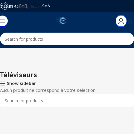
S.A.V
3.93.88.45
info@city-tech.fr
Accueil
Téléviseurs
Téléviseurs
Show sidebar
Aucun produit ne correspond à votre sélection.