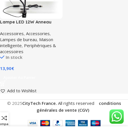
Lampe LED 12W Anneau
Lumineux Selfie + Trépied
Accessoires
,
Accessories
,
50cm et Télécommande
Lampes de bureau
,
Maison
intelligente
,
Periphériques &
accessoires
In stock
13,90
€
Ajouter Au Panier
Add to Wishlist
© 2025
CityTech France.
All rights reserved
conditions
générales de vente (CGV)
.
ompare