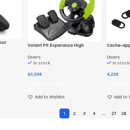
our
Volant PS Esperanza High
Cache-appa
Octane EG104, édition Xbox.
portable/ta
Divers
Divers
In stock
In stock
63,59
€
4,23
€
Ajouter Au Panier
Ajouter Au
Add to Wishlist
Add to 
1
2
3
4
…
27
28