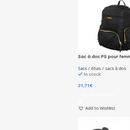
Sac à dos PS pour fem
SVENSSON, RESA avec 
Sacs / étuis / sacs à dos
nombreuses poches 15″
In stock
compartiment pour ord
portable 14,1″, noir.
31,71
€
Ajouter Au Panier
Add to Wishlist