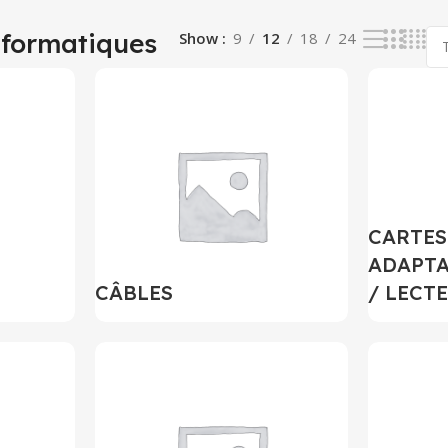
nformatiques
Show
9
12
18
24
CARTES
ADAPT
CÂBLES
/ LECT