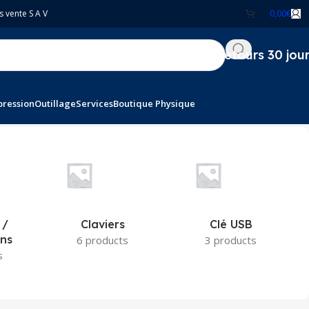
s vente S A V
0,00
€
Retours 30 jou
pression
Outillage
Services
Boutique Physique
 /
Claviers
Clé USB
ons
6 products
3 products
s