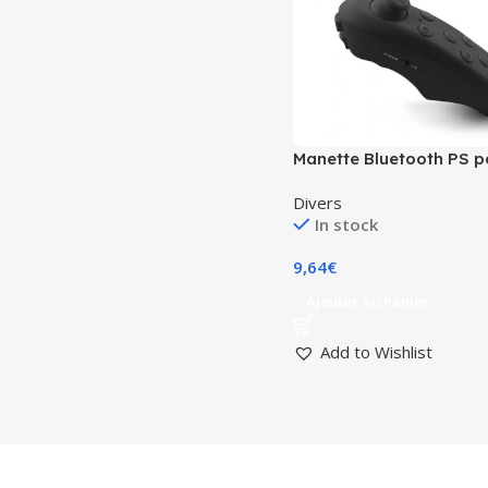
Manette Bluetooth PS p
lunettes VR
Divers
In stock
9,64
€
Ajouter Au Panier
Add to Wishlist