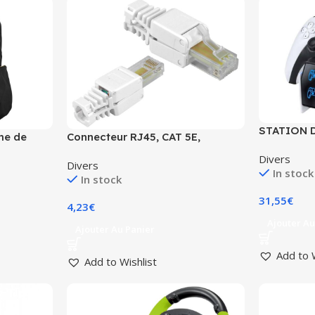
STATION 
me de
Connecteur RJ45, CAT 5E,
MANETTES 
de
mécanique, lot de 10
Divers
Divers
,
In stock
In stock
inateur
31,55
€
4,23
€
Ajouter Au
Ajouter Au Panier
Add to 
Add to Wishlist