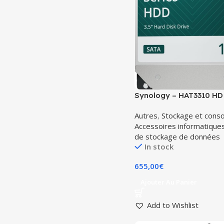
Synology – HAT3310 HD
Disque dur SATA 3,5 de 
Autres
,
Stockage et con
NAS conçu pour les unit
Accessoires informatique
Synology j, Value et Plu
de stockage de données
In stock
655,00
€
Ajouter Au Panier
Add to Wishlist