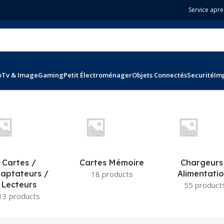
Service apre
o
Tv & Image
Gaming
Petit Électroménager
Objets Connectés
Securité
Im
ltats
Cartes /
Cartes Mémoire
Chargeurs
aptateurs /
Alimentati
18 products
Lecteurs
55 product
13 products