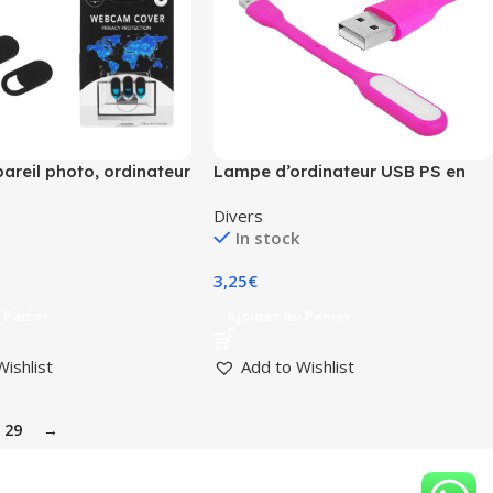
reil photo, ordinateur
Lampe d’ordinateur USB PS en
blette, lot de 3.
caoutchouc ROSE.
Divers
In stock
3,25
€
 Panier
Ajouter Au Panier
Wishlist
Add to Wishlist
29
→