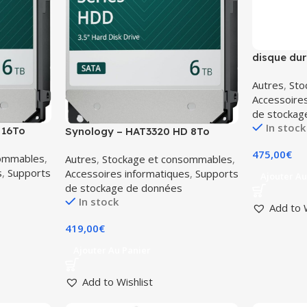
disque dur
RED specia
Autres
,
Sto
Accessoire
de stockag
In stock
 16To
Synology – HAT3320 HD 8To
qualité
Disque dur SATA 3,5 de qualité
475,00
€
sommables
,
Autres
,
Stockage et consommables
,
és
NAS conçu pour les unités
s
,
Supports
Accessoires informatiques
,
Supports
s
Synology j, Value et Plus
Ajouter Au
de stockage de données
In stock
Add to 
419,00
€
Ajouter Au Panier
Add to Wishlist