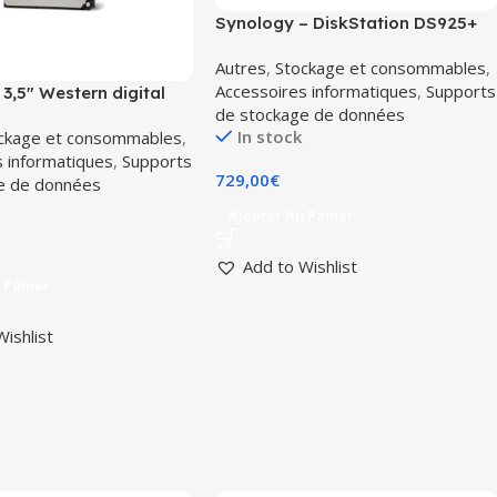
Synology – DiskStation DS925+
NAS avancé 4 baies pour PME –
Autres
,
Stockage et consommables
,
Stockage de fichiers /
Accessoires informatiques
,
Supports
Sauvegarde – Réseau 2.5Gbit/s
 3,5″ Western digital
de stockage de données
l NAS 12to
In stock
ckage et consommables
,
s informatiques
,
Supports
729,00
€
e de données
Ajouter Au Panier
Add to Wishlist
 Panier
Wishlist