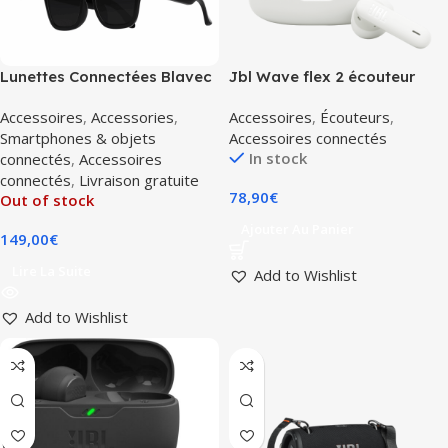
Lunettes Connectées Blavec
Jbl Wave flex 2 écouteur
SG-01 Caméra HD IA
bluetooth sans fil blanc
Accessoires
,
Accessories
,
Accessoires
,
Écouteurs
,
bluetooth
Smartphones & objets
Accessoires connectés
In stock
connectés
,
Accessoires
connectés
,
Livraison gratuite
78,90
€
Out of stock
Ajouter Au Panier
149,00
€
Lire La Suite
Add to Wishlist
Add to Wishlist