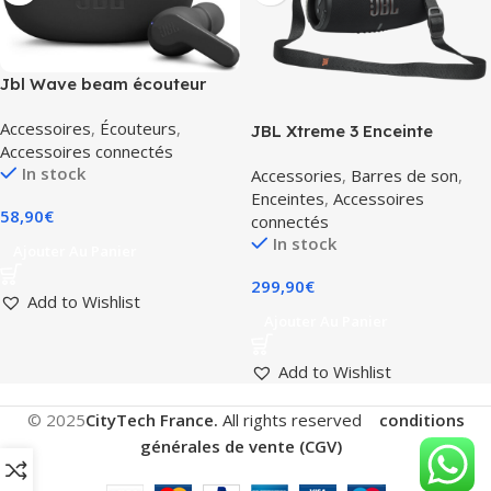
Jbl Wave beam écouteur
bluetooth sans fil noir
Accessoires
,
Écouteurs
,
JBL Xtreme 3 Enceinte
Accessoires connectés
bluetooth
In stock
Accessories
,
Barres de son
,
Enceintes
,
Accessoires
58,90
€
connectés
In stock
Ajouter Au Panier
299,90
€
Add to Wishlist
Ajouter Au Panier
Add to Wishlist
© 2025
CityTech France.
All rights reserved
conditions
générales de vente (CGV)
.